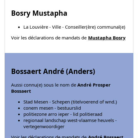
Bosry Mustapha
La Louvière - Ville - Conseiller(ère) communal(e)
Voir les déclarations de mandats de
Mustapha Bosry
Bossaert André (
Anders
)
Aussi connu(e) sous le nom de
André Prosper
Bossaert
Stad Mesen - Schepen (titelvoerend of wnd.)
conem mesen - bestuurslid
politiezone arro ieper - lid politieraad
regionaal landschap west-vlaamse heuvels -
vertegenwoordiger
Voir les déclarations de mandats de
André Bossaert