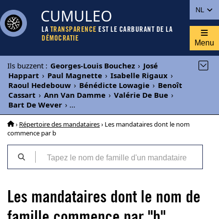
CUMULEO
NL
LA
TRANSPARENCE
EST LE CARBURANT DE LA
DÉMOCRATIE
Menu
Ils buzzent
:
Georges-Louis Bouchez
›
José
Happart
›
Paul Magnette
›
Isabelle Rigaux
›
Raoul Hedebouw
›
Bénédicte Lowagie
›
Benoît
Cassart
›
Ann Van Damme
›
Valérie De Bue
›
Bart De Wever
›
...
›
Répertoire des mandataires
› Les mandataires dont le nom
commence par b
Les mandataires dont le nom de
famille commence par "b"