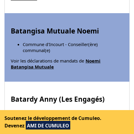
Batangisa Mutuale Noemi
Commune d'Incourt - Conseiller(ère)
communal(e)
Voir les déclarations de mandats de
Noemi
Batangisa Mutuale
Batardy Anny (
Les Engagés
)
Ville de Fosses-la-Ville - Echevine
Soutenez le développement de Cumuleo.
Agence locale pour l'Emploi - Présidente du
conseil d'administration
Devenez
AMI DE CUMULEO
Syndicat d'Initiative communal - Administratrice