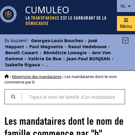
CUMULEO
NL
LA
TRANSPARENCE
EST LE CARBURANT DE LA
DÉMOCRATIE
Menu
Ils buzzent
:
Georges-Louis Bouchez
›
José
Happart
›
Paul Magnette
›
Raoul Hedebouw
›
Benoît Cassart
›
Bénédicte Lowagie
›
Ann Van
Damme
›
Valérie De Bue
›
Jean-Paul BONJEAN
›
Isabelle Rigaux
›
...
›
Répertoire des mandataires
› Les mandataires dont le nom
commence par b
Les mandataires dont le nom de
famille commence par "b"