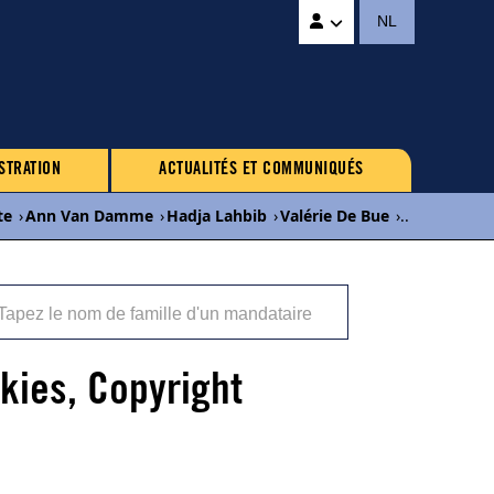
NL
STRATION
ACTUALITÉS ET COMMUNIQUÉS
te
›
Ann Van Damme
›
Hadja Lahbib
›
Valérie De Bue
›
...
okies, Copyright