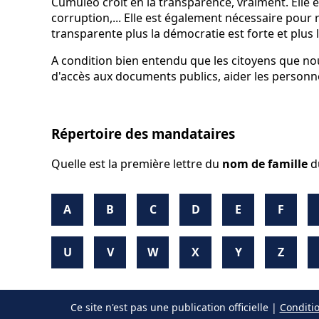
Cumuleo croit en la transparence, vraiment. Elle e
corruption,... Elle est également nécessaire pour r
transparente plus la démocratie est forte et plus 
A condition bien entendu que les citoyens que nou
d'accès aux documents publics, aider les personnes
Répertoire des mandataires
Quelle est la première lettre du
nom de famille
d
A
B
C
D
E
F
U
V
W
X
Y
Z
Ce site n'est pas une publication officielle |
Conditio