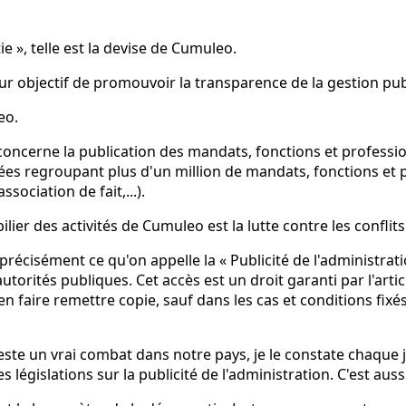
e », telle est la devise de Cumuleo.
ur objectif de promouvoir la transparence de la gestion pub
eo.
te, concerne la publication des mandats, fonctions et profess
nées regroupant plus d'un million de mandats, fonctions et p
sociation de fait,...).
lier des activités de Cumuleo est la lutte contre les conflits
récisément ce qu'on appelle la « Publicité de l'administration
orités publiques. Cet accès est un droit garanti par l'articl
aire remettre copie, sauf dans les cas et conditions fixés par
ste un vrai combat dans notre pays, je le constate chaque j
es législations sur la publicité de l'administration. C'est aus