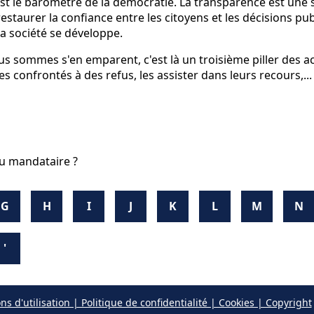
st le baromètre de la démocratie. La transparence est une so
estaurer la confiance entre les citoyens et les décisions publ
la société se développe.
s sommes s'en emparent, c'est là un troisième piller des act
 confrontés à des refus, les assister dans leurs recours,...
u mandataire ?
G
H
I
J
K
L
M
N
'
ns d'utilisation | Politique de confidentialité | Cookies | Copyright