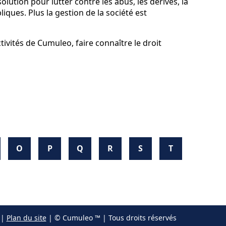
lution pour lutter contre les abus, les dérives, la
iques. Plus la gestion de la société est
ivités de Cumuleo, faire connaître le droit
O
P
Q
R
S
T
|
Plan du site
| © Cumuleo ™ | Tous droits réservés