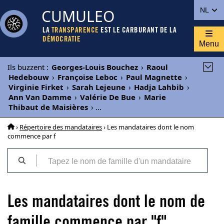
CUMULEO
NL
LA
TRANSPARENCE
EST LE CARBURANT DE LA
DÉMOCRATIE
Menu
Ils buzzent
:
Georges-Louis Bouchez
›
Raoul
Hedebouw
›
Françoise Leboc
›
Paul Magnette
›
Virginie Firket
›
Sarah Lejeune
›
Hadja Lahbib
›
Ann Van Damme
›
Valérie De Bue
›
Marie
Thibaut de Maisières
›
...
›
Répertoire des mandataires
› Les mandataires dont le nom
commence par f
Les mandataires dont le nom de
famille commence par "f"