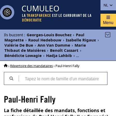
CUMULEO
NL
LA
TRANSPARENCE
EST LE CARBURANT DE LA
DÉMOCRATIE
Menu
Ils buzzent
:
Georges-Louis Bouchez
›
Paul
Magnette
›
Raoul Hedebouw
›
Isabelle Rigaux
›
Valérie De Bue
›
Ann Van Damme
›
Marie
Thibaut de Maisières
›
Benoît Cassart
›
Bénédicte Lowagie
›
Hadja Lahbib
›
...
›
Répertoire des mandataires
› Paul-Henri Fally
Paul-Henri Fally
La fiche détaillée des mandats, fonctions et