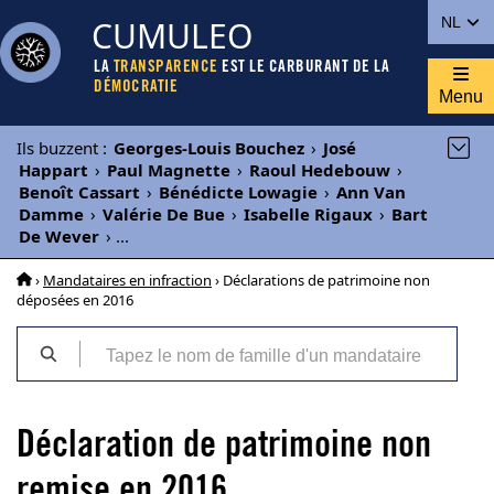
CUMULEO
NL
LA
TRANSPARENCE
EST LE CARBURANT DE LA
DÉMOCRATIE
Menu
Ils buzzent
:
Georges-Louis Bouchez
›
José
Happart
›
Paul Magnette
›
Raoul Hedebouw
›
Benoît Cassart
›
Bénédicte Lowagie
›
Ann Van
Damme
›
Valérie De Bue
›
Isabelle Rigaux
›
Bart
De Wever
›
...
›
Mandataires en infraction
› Déclarations de patrimoine non
déposées en 2016
Déclaration de patrimoine non
remise en 2016