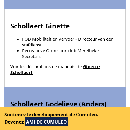
Schollaert Ginette
FOD Mobiliteit en Vervoer - Directeur van een
stafdienst
Recreatieve Omnisportclub Merelbeke -
Secretaris
Voir les déclarations de mandats de
Ginette
Schollaert
Schollaert Godelieve (
Anders
)
Soutenez le développement de Cumuleo.
Commune de Lede - Echevin
Devenez
AMI DE CUMULEO
Voir les déclarations de mandats de
Godelieve