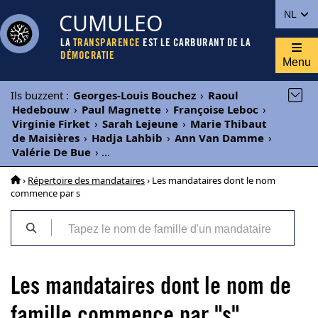
CUMULEO
NL
LA
TRANSPARENCE
EST LE CARBURANT DE LA
DÉMOCRATIE
Menu
Ils buzzent
:
Georges-Louis Bouchez
›
Raoul
Hedebouw
›
Paul Magnette
›
Françoise Leboc
›
Virginie Firket
›
Sarah Lejeune
›
Marie Thibaut
de Maisières
›
Hadja Lahbib
›
Ann Van Damme
›
Valérie De Bue
›
...
›
Répertoire des mandataires
› Les mandataires dont le nom
commence par s
Les mandataires dont le nom de
famille commence par "s"