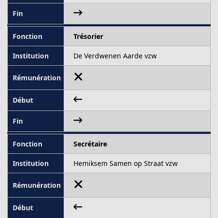
Trésorier
De Verdwenen Aarde vzw
Secrétaire
Hemiksem Samen op Straat vzw