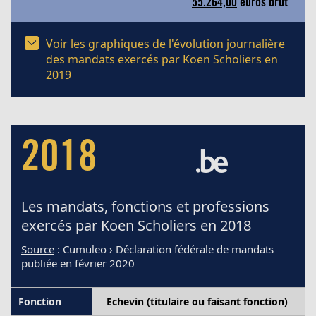
55.264,00
euros brut
Voir les graphiques de l'évolution journalière
des mandats exercés par Koen Scholiers en
2019
2018
Les mandats, fonctions et professions
exercés par Koen Scholiers en 2018
Source
: Cumuleo › Déclaration fédérale de mandats
publiée en février 2020
Echevin (titulaire ou faisant fonction)