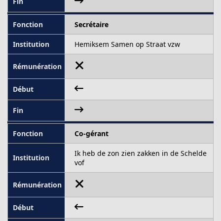
Secrétaire
Hemiksem Samen op Straat vzw
Co-gérant
Ik heb de zon zien zakken in de Schelde
vof