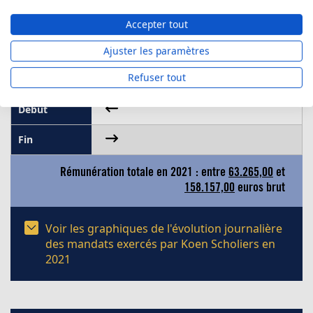
Administrateur
Accepter tout
Toerisme Rupelstreek vzw
Ajuster les paramètres
Refuser tout
Rémunération totale en 2021 : entre
63.265,00
et
158.157,00
euros brut
Voir les graphiques de l'évolution journalière
des mandats exercés par Koen Scholiers en
2021