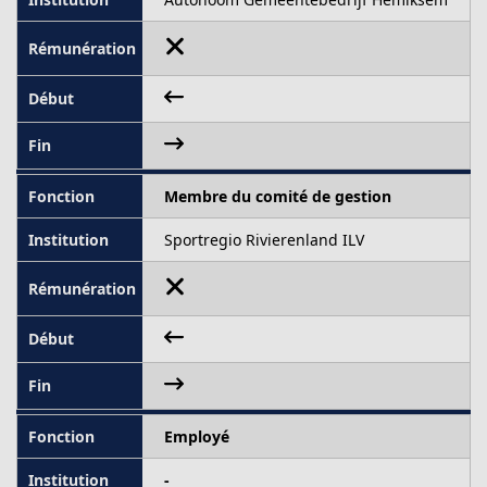
Membre du comité de gestion
Sportregio Rivierenland ILV
Employé
-