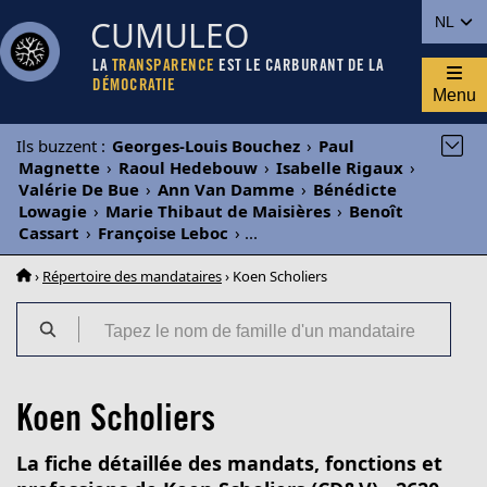
CUMULEO
NL
LA
TRANSPARENCE
EST LE CARBURANT DE LA
DÉMOCRATIE
Menu
Ils buzzent
:
Georges-Louis Bouchez
›
Paul
Magnette
›
Raoul Hedebouw
›
Isabelle Rigaux
›
Valérie De Bue
›
Ann Van Damme
›
Bénédicte
Lowagie
›
Marie Thibaut de Maisières
›
Benoît
Cassart
›
Françoise Leboc
›
...
›
Répertoire des mandataires
› Koen Scholiers
Koen Scholiers
La fiche détaillée des mandats, fonctions et