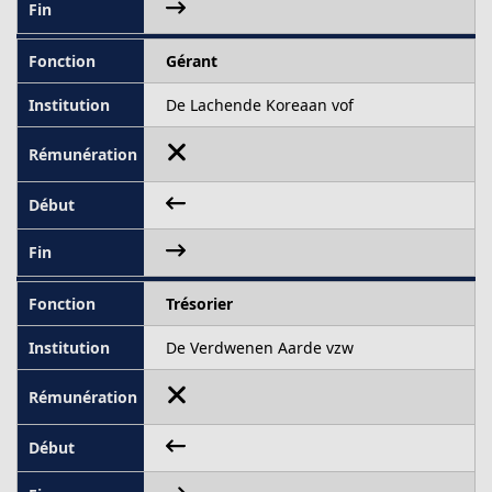
Gérant
De Lachende Koreaan vof
Trésorier
De Verdwenen Aarde vzw