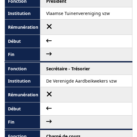
Président
Vlaamse Tuinenvereniging vzw
Secrétaire - Trésorier
De Verenigde Aardbeikwekers vzw
Chargé de cours