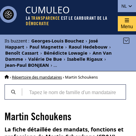
CUMULEO
NL
LA
TRANSPARENCE
EST LE CARBURANT DE LA
DÉMOCRATIE
Menu
Ils buzzent
:
Georges-Louis Bouchez
›
José
Happart
›
Paul Magnette
›
Raoul Hedebouw
›
Benoît Cassart
›
Bénédicte Lowagie
›
Ann Van
Damme
›
Valérie De Bue
›
Isabelle Rigaux
›
Jean-Paul BONJEAN
›
...
›
Répertoire des mandataires
› Martin Schoukens
Martin Schoukens
La fiche détaillée des mandats, fonctions et