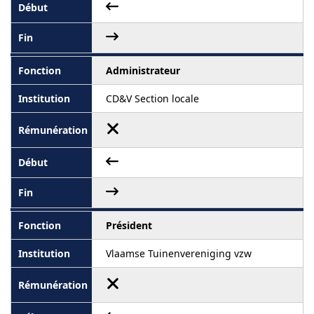
Administrateur
CD&V Section locale
Président
Vlaamse Tuinenvereniging vzw