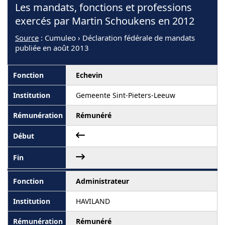
Les mandats, fonctions et professions
exercés par Martin Schoukens en 2012
Source
: Cumuleo › Déclaration fédérale de mandats
publiée en août 2013
Echevin
Gemeente Sint-Pieters-Leeuw
Rémunéré
Administrateur
HAVILAND
Rémunéré