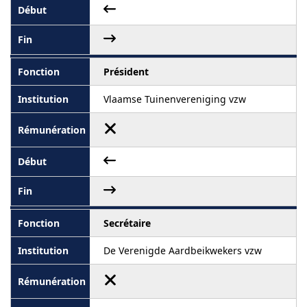
Président
Vlaamse Tuinenvereniging vzw
Secrétaire
De Verenigde Aardbeikwekers vzw