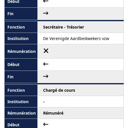
Secrétaire - Trésorier
De Verenigde Aardbeikwekers vzw
Chargé de cours
-
Rémunéré