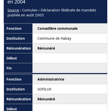
en 2004
Source
: Cumuleo › Déclaration fédérale de mandats
publiée en août 2005
Conseillère communale
Commune de Habay
Rémunéré
Administratrice
SOFILUX
Rémunéré