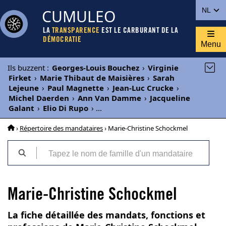
CUMULEO
NL
LA
TRANSPARENCE
EST LE CARBURANT DE LA
DÉMOCRATIE
Menu
Ils buzzent
:
Georges-Louis Bouchez
›
Virginie
Firket
›
Marie Thibaut de Maisières
›
Sarah
Lejeune
›
Paul Magnette
›
Jean-Luc Crucke
›
Michel Daerden
›
Ann Van Damme
›
Jacqueline
Galant
›
Elio Di Rupo
›
...
›
Répertoire des mandataires
› Marie-Christine Schockmel
Marie-Christine Schockmel
La fiche détaillée des mandats, fonctions et