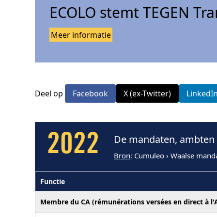
ECOLO stemt TEGEN Tran
Meer informatie
Deel op
Facebook
X (ex-Twitter)
LinkedI
2022
De mandaten, ambten e
Bron
: Cumuleo › Waalse mand
Functie
Membre du CA (rémunérations versées en direct à l'