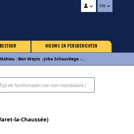
FR
 BESTUUR
NIEUWS EN PERSBERICHTEN
 Mahieu
›
Ben Weyts
›
Joke Schauvliege
›
...
Waret-la-Chaussée)