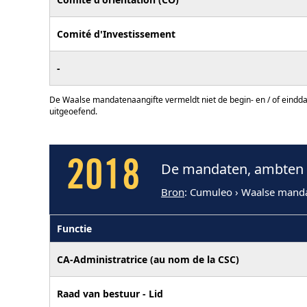
Comité d'Investissement
-
De Waalse mandatenaangifte vermeldt niet de begin- en / of eindd
uitgeoefend.
2018
De mandaten, ambten e
Bron
: Cumuleo › Waalse mand
Functie
CA-Administratrice (au nom de la CSC)
Raad van bestuur - Lid