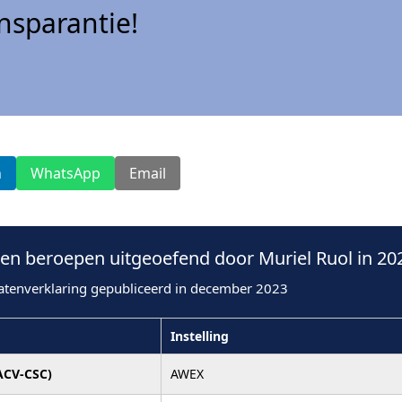
sparantie!
n
WhatsApp
Email
n beroepen uitgeoefend door Muriel Ruol in 20
atenverklaring gepubliceerd in december 2023
Instelling
ACV-CSC)
AWEX