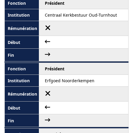
Président
Centraal Kerkbestuur Oud-Turnhout
Président
Erfgoed Noorderkempen