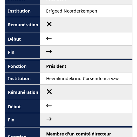
Erfgoed Noorderkempen
Président
Heemkundekring Corsendonca vzw
Membre d'un comité directeur