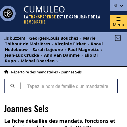
CUMULEO
NL
LA
TRANSPARENCE
EST LE CARBURANT DE LA
DÉMOCRATIE
Menu
Ils buzzent
:
Georges-Louis Bouchez
›
Marie
Thibaut de Maisières
›
Virginie Firket
›
Raoul
Hedebouw
›
Sarah Lejeune
›
Paul Magnette
›
Jean-Luc Crucke
›
Ann Van Damme
›
Elio Di
Rupo
›
Michel Daerden
›
...
›
Répertoire des mandataires
› Joannes Sels
Joannes Sels
La fiche détaillée des mandats, fonctions et