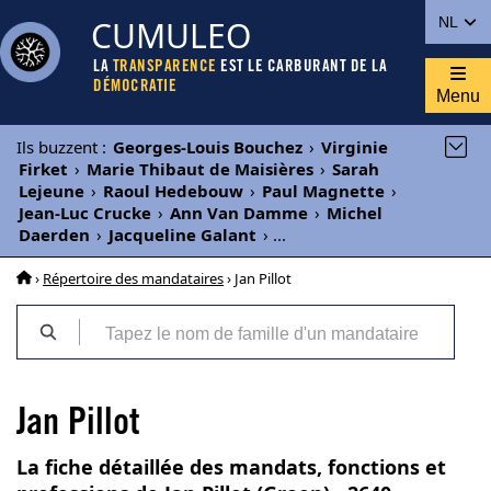
CUMULEO
NL
LA
TRANSPARENCE
EST LE CARBURANT DE LA
DÉMOCRATIE
Menu
Ils buzzent
:
Georges-Louis Bouchez
›
Virginie
Firket
›
Marie Thibaut de Maisières
›
Sarah
Lejeune
›
Raoul Hedebouw
›
Paul Magnette
›
Jean-Luc Crucke
›
Ann Van Damme
›
Michel
Daerden
›
Jacqueline Galant
›
...
›
Répertoire des mandataires
› Jan Pillot
Jan Pillot
La fiche détaillée des mandats, fonctions et