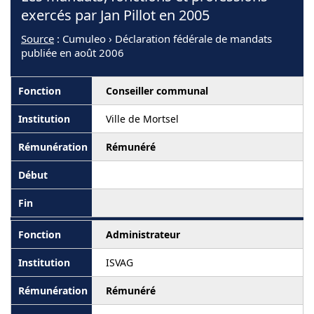
exercés par Jan Pillot en 2005
Source
: Cumuleo › Déclaration fédérale de mandats
publiée en août 2006
Conseiller communal
Ville de Mortsel
Rémunéré
Administrateur
ISVAG
Rémunéré