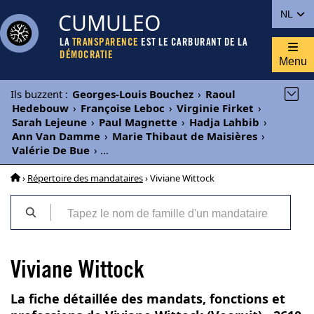
CUMULEO
NL
LA
TRANSPARENCE
EST LE CARBURANT DE LA
DÉMOCRATIE
Menu
Ils buzzent
:
Georges-Louis Bouchez
›
Raoul
Hedebouw
›
Françoise Leboc
›
Virginie Firket
›
Sarah Lejeune
›
Paul Magnette
›
Hadja Lahbib
›
Ann Van Damme
›
Marie Thibaut de Maisières
›
Valérie De Bue
›
...
›
Répertoire des mandataires
› Viviane Wittock
Viviane Wittock
La fiche détaillée des mandats, fonctions et