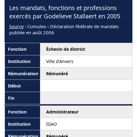
Les mandats, fonctions et professions
exercés par Godelieve Stallaert en 2005
Source
: Cumuleo › Déclaration fédérale de mandats
publiée en août 2006
Échevin de district
Ville d'Anvers
Rémunéré
Administrateur
IGAO
Rémunéré