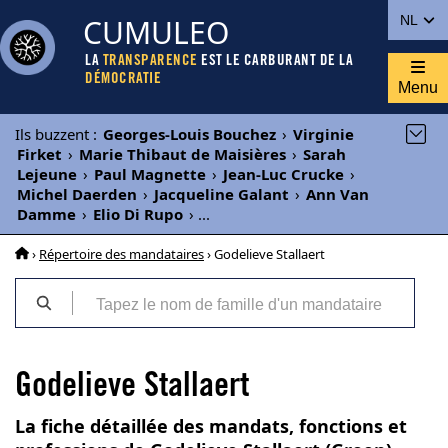
CUMULEO
NL
LA
TRANSPARENCE
EST LE CARBURANT DE LA
DÉMOCRATIE
Menu
Ils buzzent
:
Georges-Louis Bouchez
›
Virginie
Firket
›
Marie Thibaut de Maisières
›
Sarah
Lejeune
›
Paul Magnette
›
Jean-Luc Crucke
›
Michel Daerden
›
Jacqueline Galant
›
Ann Van
Damme
›
Elio Di Rupo
›
...
›
Répertoire des mandataires
› Godelieve Stallaert
Godelieve Stallaert
La fiche détaillée des mandats, fonctions et