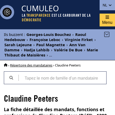
CUMULEO
NL
LA
TRANSPARENCE
EST LE CARBURANT DE LA
DÉMOCRATIE
Menu
Ils buzzent
:
Georges-Louis Bouchez
›
Raoul
Hedebouw
›
Françoise Leboc
›
Virginie Firket
›
Sarah Lejeune
›
Paul Magnette
›
Ann Van
Damme
›
Hadja Lahbib
›
Valérie De Bue
›
Marie
Thibaut de Maisières
›
...
›
Répertoire des mandataires
› Claudine Peeters
Claudine Peeters
La fiche détaillée des mandats, fonctions et