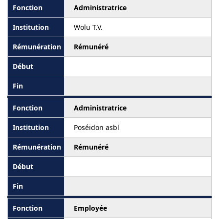
Administratrice
Wolu T.V.
Rémunéré
Administratrice
Poséidon asbl
Rémunéré
Employée