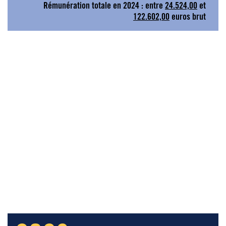
Rémunération totale en 2024 : entre
24.524,00
et
122.602,00
euros brut