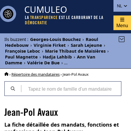
CUMULEO
NL
LA
TRANSPARENCE
EST LE CARBURANT DE LA
DÉMOCRATIE
Menu
Ils buzzent
:
Georges-Louis Bouchez
›
Raoul
Hedebouw
›
Virginie Firket
›
Sarah Lejeune
›
Françoise Leboc
›
Marie Thibaut de Maisières
›
Paul Magnette
›
Hadja Lahbib
›
Ann Van
Damme
›
Valérie De Bue
›
...
›
Répertoire des mandataires
› Jean-Pol Avaux
Jean-Pol Avaux
La fiche détaillée des mandats, fonctions et