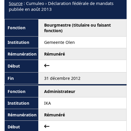
Source
: Cumuleo › Déclaration fédérale de mandats
publiée en août 2013
Bourgmestre (titulaire ou faisant
fonction)
Gemeente Olen
Rémunéré
31 décembre 2012
Administrateur
IKA
Rémunéré