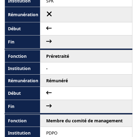
SPK
Préretraité
-
Rémunéré
Membre du comité de management
PDPO