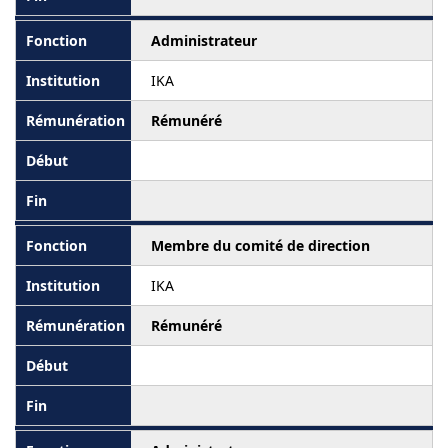
Administrateur
IKA
Rémunéré
Membre du comité de direction
IKA
Rémunéré