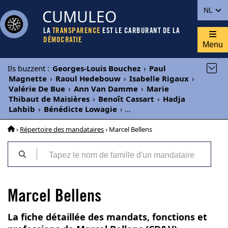
CUMULEO
NL
LA
TRANSPARENCE
EST LE CARBURANT DE LA
DÉMOCRATIE
Menu
Ils buzzent
:
Georges-Louis Bouchez
›
Paul
Magnette
›
Raoul Hedebouw
›
Isabelle Rigaux
›
Valérie De Bue
›
Ann Van Damme
›
Marie
Thibaut de Maisières
›
Benoît Cassart
›
Hadja
Lahbib
›
Bénédicte Lowagie
›
...
›
Répertoire des mandataires
› Marcel Bellens
Marcel Bellens
La fiche détaillée des mandats, fonctions et