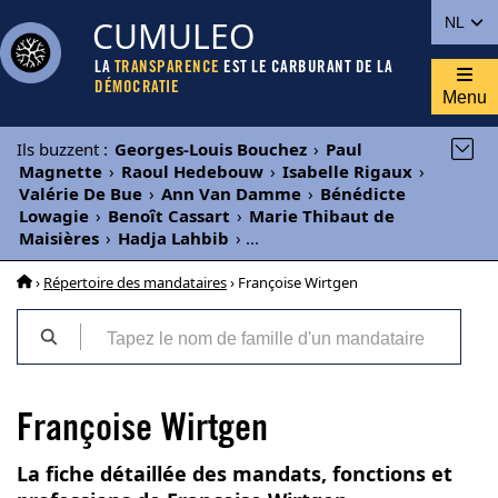
CUMULEO
NL
LA
TRANSPARENCE
EST LE CARBURANT DE LA
DÉMOCRATIE
Menu
Ils buzzent
:
Georges-Louis Bouchez
›
Paul
Magnette
›
Raoul Hedebouw
›
Isabelle Rigaux
›
Valérie De Bue
›
Ann Van Damme
›
Bénédicte
Lowagie
›
Benoît Cassart
›
Marie Thibaut de
Maisières
›
Hadja Lahbib
›
...
›
Répertoire des mandataires
› Françoise Wirtgen
Françoise Wirtgen
La fiche détaillée des mandats, fonctions et