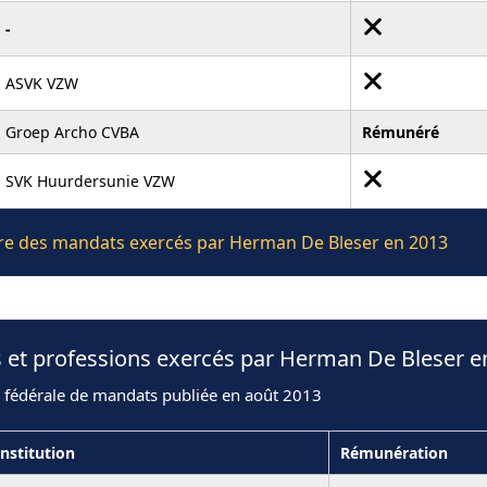
-
ASVK VZW
Groep Archo CVBA
Rémunéré
SVK Huurdersunie VZW
lière des mandats exercés par Herman De Bleser en 2013
s et professions exercés par Herman De Bleser e
n fédérale de mandats publiée en août 2013
Institution
Rémunération