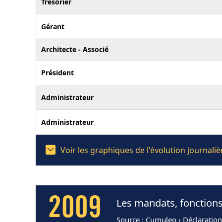
Trésorier
Gérant
Architecte - Associé
Président
Administrateur
Administrateur
Voir les graphiques de l'évolution journa
2009
Les mandats, fonction
Source
: Cumuleo › Déclaratio