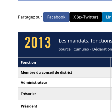
Partagez sur
Facebook
X (ex-Twitter)
Li
2013
Les mandats, fonction
Source
: Cumuleo › Déclaratio
Fonction
Membre du conseil de district
Administrateur
Trésorier
Président