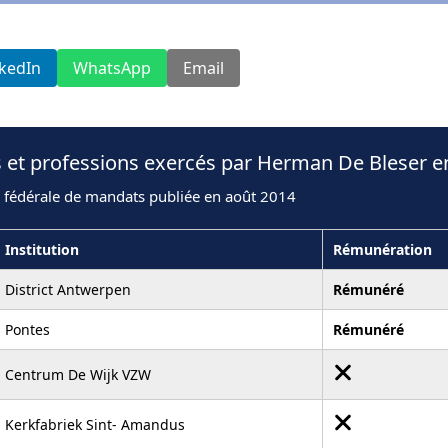
nkedIn
WhatsApp
Email
s et professions exercés par Herman De Bleser e
n fédérale de mandats publiée en août 2014
Institution
Rémunération
District Antwerpen
Rémunéré
Pontes
Rémunéré
Centrum De Wijk VZW
Kerkfabriek Sint- Amandus