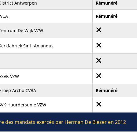
District Antwerpen
Rémunéré
IVCA
Rémunéré
Centrum De Wijk VZW
Kerkfabriek Sint- Amandus
ASVK VZW
Groep Archo CVBA
Rémunéré
SVK Huurdersunie VZW
lière des mandats exercés par Herman De Bleser en 2012