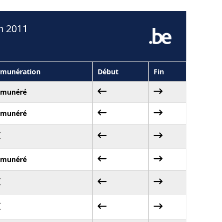
n 2011
munération
Début
Fin
émunéré
émunéré
émunéré