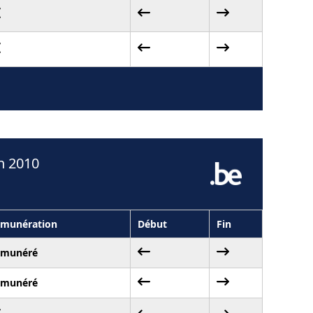
n 2010
munération
Début
Fin
émunéré
émunéré