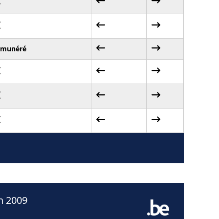
émunéré
n 2009