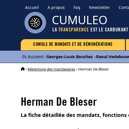
Accueil
A propos
Faq
Newsletter
Cont
CUMULEO
LA
TRANSPARENCE
EST LE CARBURANT
CUMULS DE MANDATS ET DE RÉMUNÉRATIONS
Ils buzzent
:
Georges-Louis Bouchez
›
Raoul Hedebou
›
Répertoire des mandataires
› Herman De Bleser
Herman De Bleser
La fiche détaillée des mandats, fonction