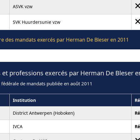
ASVK vzw
SVK Huurdersunie vzw
lière des mandats exercés par Herman De Bleser en 2011
s et professions exercés par Herman De Bleser e
n fédérale de mandats publiée en août 2011
Institution
Ré
District Antwerpen (Hoboken)
R
IVCA
R