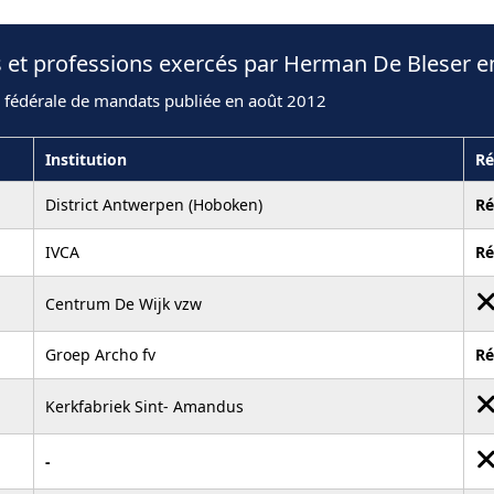
s et professions exercés par Herman De Bleser e
n fédérale de mandats publiée en août 2012
Institution
Ré
District Antwerpen (Hoboken)
R
IVCA
R
Centrum De Wijk vzw
Groep Archo fv
R
Kerkfabriek Sint- Amandus
-