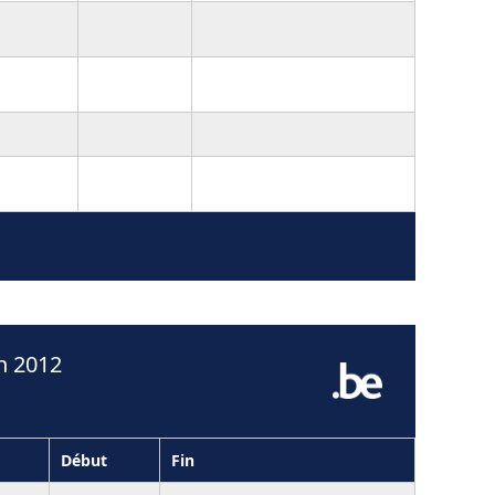
n 2012
Début
Fin