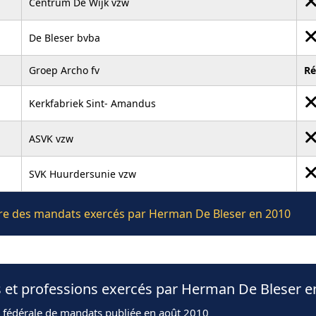
Centrum De Wijk vzw
De Bleser bvba
Groep Archo fv
R
Kerkfabriek Sint- Amandus
ASVK vzw
SVK Huurdersunie vzw
lière des mandats exercés par Herman De Bleser en 2010
s et professions exercés par Herman De Bleser e
n fédérale de mandats publiée en août 2010