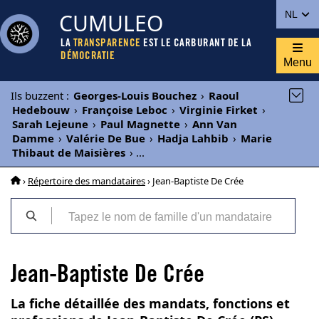
CUMULEO
NL
LA
TRANSPARENCE
EST LE CARBURANT DE LA
DÉMOCRATIE
Menu
Ils buzzent
:
Georges-Louis Bouchez
›
Raoul
Hedebouw
›
Françoise Leboc
›
Virginie Firket
›
Sarah Lejeune
›
Paul Magnette
›
Ann Van
Damme
›
Valérie De Bue
›
Hadja Lahbib
›
Marie
Thibaut de Maisières
›
...
›
Répertoire des mandataires
› Jean-Baptiste De Crée
Jean-Baptiste De Crée
La fiche détaillée des mandats, fonctions et