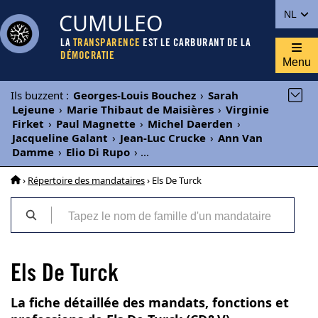
CUMULEO
NL
LA
TRANSPARENCE
EST LE CARBURANT DE LA
DÉMOCRATIE
Menu
Ils buzzent
:
Georges-Louis Bouchez
›
Sarah
Lejeune
›
Marie Thibaut de Maisières
›
Virginie
Firket
›
Paul Magnette
›
Michel Daerden
›
Jacqueline Galant
›
Jean-Luc Crucke
›
Ann Van
Damme
›
Elio Di Rupo
›
...
›
Répertoire des mandataires
› Els De Turck
Els De Turck
La fiche détaillée des mandats, fonctions et