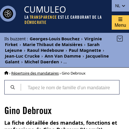
CUMULEO
NL
LA
TRANSPARENCE
EST LE CARBURANT DE LA
DÉMOCRATIE
Menu
Ils buzzent
:
Georges-Louis Bouchez
›
Virginie
Firket
›
Marie Thibaut de Maisières
›
Sarah
Lejeune
›
Raoul Hedebouw
›
Paul Magnette
›
Jean-Luc Crucke
›
Ann Van Damme
›
Jacqueline
Galant
›
Michel Daerden
›
...
›
Répertoire des mandataires
› Gino Debroux
Gino Debroux
La fiche détaillée des mandats, fonctions et