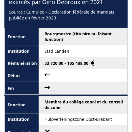
exercés par Gino Debroux en 2021
Source
: Cumuleo › Déclaration fédérale de mandats
publiée en février 2023
Bourgmestre (titulaire ou faisant
fonction)
Stad Landen
52 720,00 - 105 438,00
Membre du collège zonal et du conseil
de zone
Hulpverleningszone Oost-Brabant