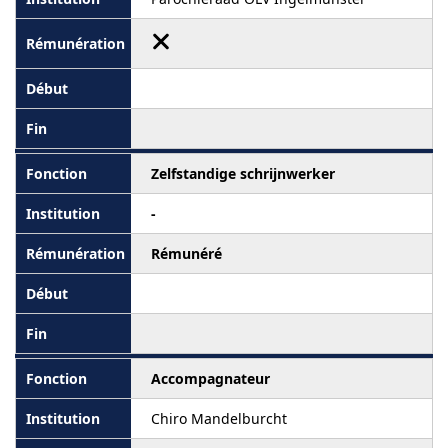
Zelfstandige schrijnwerker
-
Rémunéré
Accompagnateur
Chiro Mandelburcht