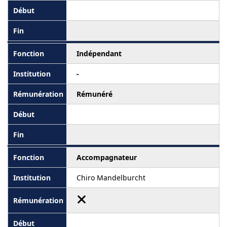
Indépendant
-
Rémunéré
Accompagnateur
Chiro Mandelburcht