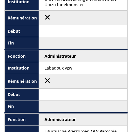
Unizo Ingelmunster
Administrateur
Labadoux vzw
Administrateur
Liturgische Werkgroep OLV Parochie