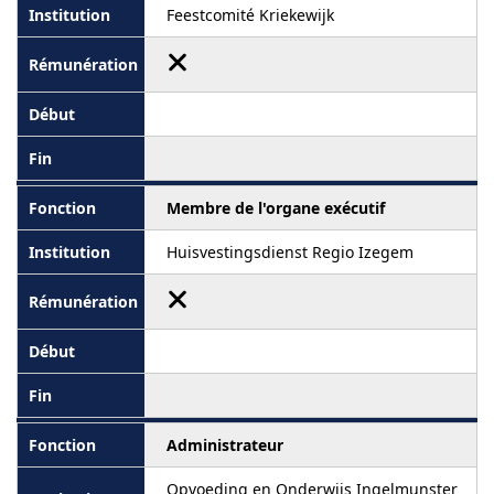
Feestcomité Kriekewijk
Membre de l'organe exécutif
Huisvestingsdienst Regio Izegem
Administrateur
Opvoeding en Onderwijs Ingelmunster