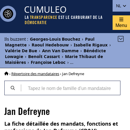
CUMULEO
NL
LA
TRANSPARENCE
EST LE CARBURANT DE LA
DÉMOCRATIE
Menu
Ils buzzent
:
Georges-Louis Bouchez
›
Paul
Magnette
›
Raoul Hedebouw
›
Isabelle Rigaux
›
Valérie De Bue
›
Ann Van Damme
›
Bénédicte
Lowagie
›
Benoît Cassart
›
Marie Thibaut de
Maisières
›
Françoise Leboc
›
...
›
Répertoire des mandataires
› Jan Defreyne
Jan Defreyne
La fiche détaillée des mandats, fonctions et