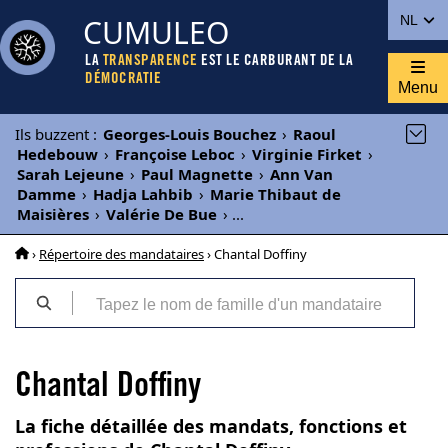
CUMULEO
NL
LA
TRANSPARENCE
EST LE CARBURANT DE LA
DÉMOCRATIE
Menu
Ils buzzent
:
Georges-Louis Bouchez
›
Raoul
Hedebouw
›
Françoise Leboc
›
Virginie Firket
›
Sarah Lejeune
›
Paul Magnette
›
Ann Van
Damme
›
Hadja Lahbib
›
Marie Thibaut de
Maisières
›
Valérie De Bue
›
...
›
Répertoire des mandataires
› Chantal Doffiny
Chantal Doffiny
La fiche détaillée des mandats, fonctions et