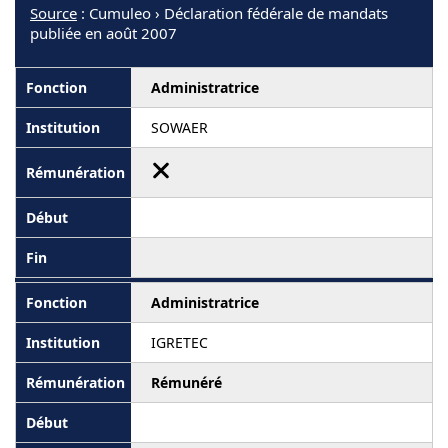
Source
: Cumuleo › Déclaration fédérale de mandats
publiée en août 2007
Administratrice
SOWAER
Administratrice
IGRETEC
Rémunéré