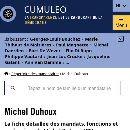
CUMULEO
NL
LA
TRANSPARENCE
EST LE CARBURANT DE LA
DÉMOCRATIE
Menu
Ils buzzent
:
Georges-Louis Bouchez
›
Marie
Thibaut de Maisières
›
Paul Magnette
›
Michel
Daerden
›
Bart De Wever
›
Elio Di Rupo
›
Philippe Vautard
›
Jean-Luc Crucke
›
Jacqueline
Galant
›
Ann Van Damme
›
...
›
Répertoire des mandataires
› Michel Duhoux
Michel Duhoux
La fiche détaillée des mandats, fonctions et