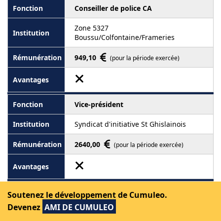
Conseiller de police CA
Zone 5327
Boussu/Colfontaine/Frameries
949,10
(pour la période exercée)
Vice-président
Syndicat d'initiative St Ghislainois
2640,00
(pour la période exercée)
Retraité
Soutenez le développement de Cumuleo.
Devenez
AMI DE CUMULEO
Commune de Saint-Ghislain