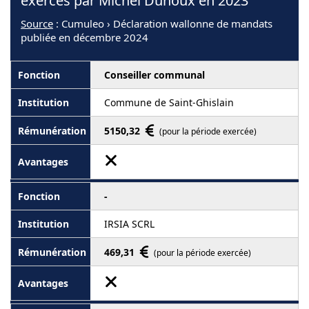
exercés par Michel Duhoux en 2023
Source
: Cumuleo › Déclaration wallonne de mandats
publiée en décembre 2024
Conseiller communal
Commune de Saint-Ghislain
5150,32
(pour la période exercée)
-
IRSIA SCRL
469,31
(pour la période exercée)