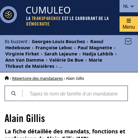
CUMULEO
NL
LA
TRANSPARENCE
EST LE CARBURANT DE LA
DÉMOCRATIE
Menu
Ils buzzent
:
Georges-Louis Bouchez
›
Raoul
Hedebouw
›
Françoise Leboc
›
Paul Magnette
›
Virginie Firket
›
Sarah Lejeune
›
Hadja Lahbib
›
Ann Van Damme
›
Valérie De Bue
›
Marie
Thibaut de Maisières
›
...
›
Répertoire des mandataires
› Alain Gillis
Alain Gillis
La fiche détaillée des mandats, fonctions et