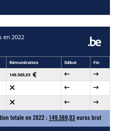
s en 2022
Rémunération
Début
Fin
149.569,03
ion totale en 2022 :
149.569,03
euros brut