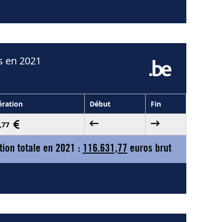
s en 2021
ration
Début
Fin
1,77
ion totale en 2021 :
116.631,77
euros brut