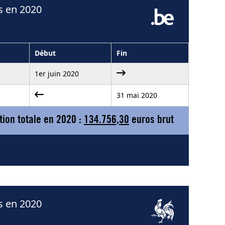
s en 2020
Début
Fin
1er juin 2020
31 mai 2020
ion totale en 2020 :
134.756,30
euros brut
s en 2020