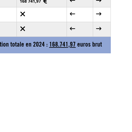
168 741,97
ion totale en 2024 :
168.741,97
euros brut