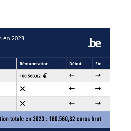
s en 2023
Rémunération
Début
Fin
160 560,82
ion totale en 2023 :
160.560,82
euros brut