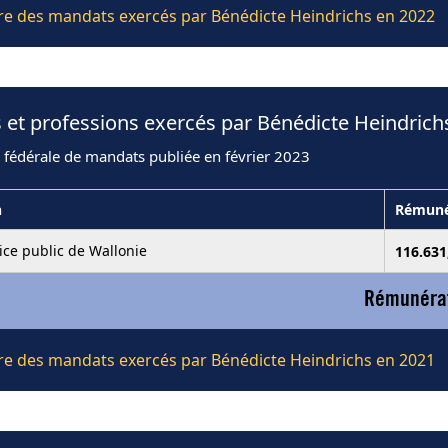
ière des mandats exercés par Bénédicte Heindrichs en 2022
 et professions exercés par Bénédicte Heindrich
 fédérale de mandats publiée en février 2023
n
Rémuné
ice public de Wallonie
116.63
Rémunérat
ière des mandats exercés par Bénédicte Heindrichs en 2021