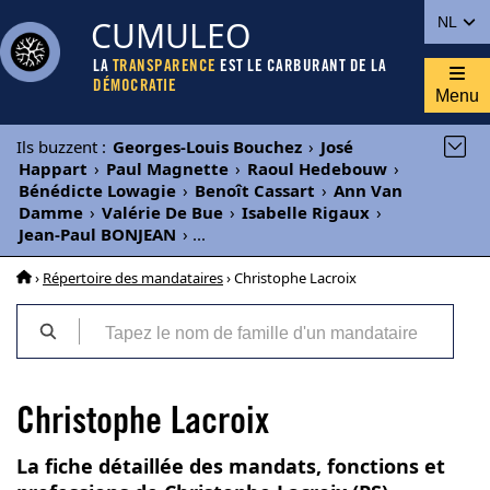
CUMULEO
NL
LA
TRANSPARENCE
EST LE CARBURANT DE LA
DÉMOCRATIE
Menu
Ils buzzent
:
Georges-Louis Bouchez
›
José
Happart
›
Paul Magnette
›
Raoul Hedebouw
›
Bénédicte Lowagie
›
Benoît Cassart
›
Ann Van
Damme
›
Valérie De Bue
›
Isabelle Rigaux
›
Jean-Paul BONJEAN
›
...
›
Répertoire des mandataires
› Christophe Lacroix
Christophe Lacroix
La fiche détaillée des mandats, fonctions et