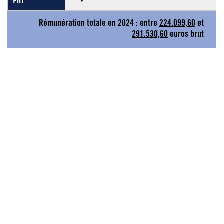
Rémunération totale en 2024 : entre
224.099,60
et
291.530,60
euros brut