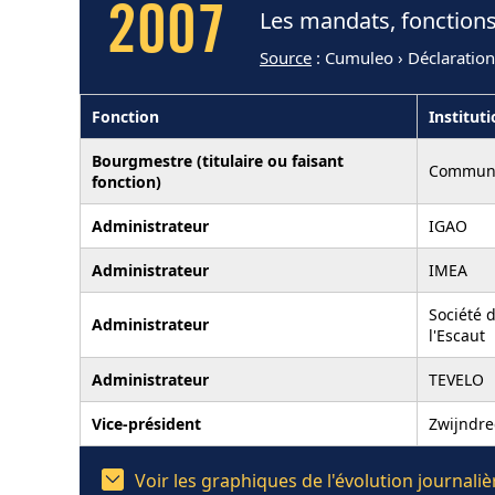
2007
Les mandats, fonctions
Source
: Cumuleo › Déclaratio
Fonction
Institut
Bourgmestre (titulaire ou faisant
Commune
fonction)
Administrateur
IGAO
Administrateur
IMEA
Société d
Administrateur
l'Escaut
Administrateur
TEVELO
Vice-président
Zwijndre
Voir les graphiques de l'évolution journal