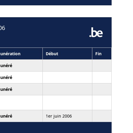
06
unération
Début
Fin
unéré
unéré
unéré
unéré
1er juin 2006