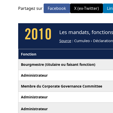
Partagez sur
Facebook
X (ex-Twitter)
Li
2010
Les mandats, fonctions
Source
: Cumuleo › Déclaratio
Fonction
Bourgmestre (titulaire ou faisant fonction)
Administrateur
Membre du Corporate Governance Committee
Administrateur
Administrateur