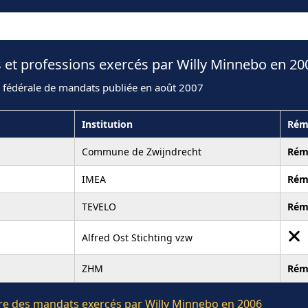
 et professions exercés par Willy Minnebo en 20
n fédérale de mandats publiée en août 2007
Institution
Rém
Commune de Zwijndrecht
Rém
IMEA
Rém
TEVELO
Rém
Alfred Ost Stichting vzw
ZHM
Rém
ière des mandats exercés par Willy Minnebo en 2006