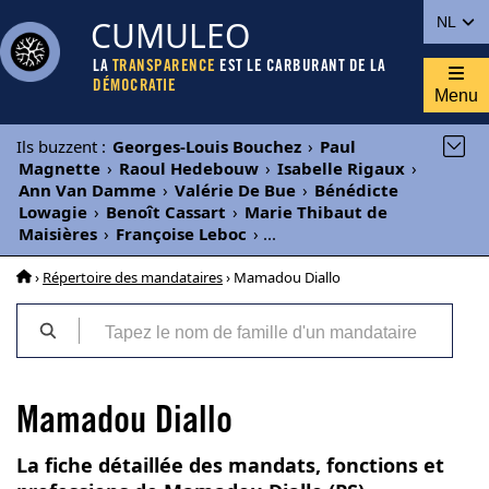
CUMULEO
NL
LA
TRANSPARENCE
EST LE CARBURANT DE LA
DÉMOCRATIE
Menu
Ils buzzent
:
Georges-Louis Bouchez
›
Paul
Magnette
›
Raoul Hedebouw
›
Isabelle Rigaux
›
Ann Van Damme
›
Valérie De Bue
›
Bénédicte
Lowagie
›
Benoît Cassart
›
Marie Thibaut de
Maisières
›
Françoise Leboc
›
...
›
Répertoire des mandataires
› Mamadou Diallo
Mamadou Diallo
La fiche détaillée des mandats, fonctions et