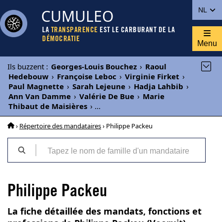
CUMULEO
NL
LA
TRANSPARENCE
EST LE CARBURANT DE LA
DÉMOCRATIE
Menu
Ils buzzent
:
Georges-Louis Bouchez
›
Raoul
Hedebouw
›
Françoise Leboc
›
Virginie Firket
›
Paul Magnette
›
Sarah Lejeune
›
Hadja Lahbib
›
Ann Van Damme
›
Valérie De Bue
›
Marie
Thibaut de Maisières
›
...
›
Répertoire des mandataires
› Philippe Packeu
Philippe Packeu
La fiche détaillée des mandats, fonctions et