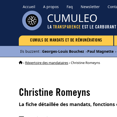
Accueil
A propos
Faq
Newsletter
Cont
CUMULEO
LA
TRANSPARENCE
EST LE CARBURANT
CUMULS DE MANDATS ET DE RÉMUNÉRATIONS
Ils buzzent
:
Georges-Louis Bouchez
›
Paul Magnette
›
›
Répertoire des mandataires
› Christine Romeyns
Christine Romeyns
La fiche détaillée des mandats, fonction