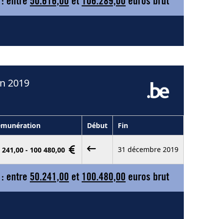
 : entre
50.616,00
et
106.289,00
euros brut
en 2019
émunération
Début
Fin
31 décembre 2019
 241,00 - 100 480,00
 : entre
50.241,00
et
100.480,00
euros brut