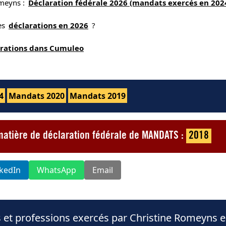
omeyns :
Déclaration fédérale 2026 (mandats exercés en 202
nes
déclarations en 2026
?
arations dans Cumuleo
4
Mandats 2020
Mandats 2019
matière de déclaration fédérale de MANDATS :
2018
nkedIn
WhatsApp
Email
 et professions exercés par Christine Romeyns 