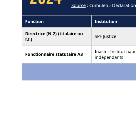
Source
: Cumuleo › Déclaration
Fonction
Institution
Directrice (N-2) (titulaire ou
SPF Justice
f.f.)
Inasti - Institut nat
Fonctionnaire statutaire A3
indépendants