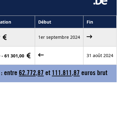
ation
Début
Fin
1er septembre 2024
7
31 août 2024
 - 61 301,00
 : entre
62.772,87
et
111.811,87
euros brut