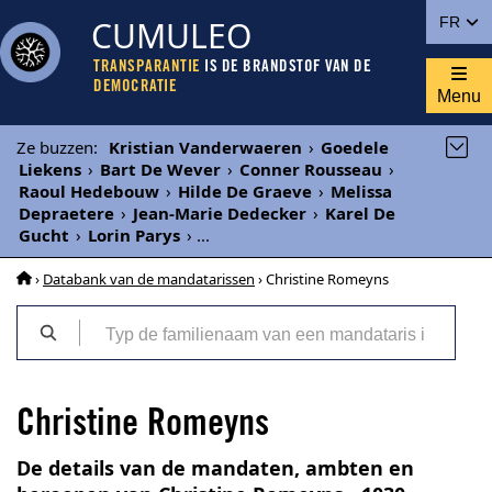
CUMULEO
FR
TRANSPARANTIE
IS DE BRANDSTOF VAN DE
DEMOCRATIE
Menu
Ze buzzen
:
Kristian Vanderwaeren
›
Goedele
Liekens
›
Bart De Wever
›
Conner Rousseau
›
Raoul Hedebouw
›
Hilde De Graeve
›
Melissa
Depraetere
›
Jean-Marie Dedecker
›
Karel De
Gucht
›
Lorin Parys
›
...
›
Databank van de mandatarissen
› Christine Romeyns
Christine Romeyns
De details van de mandaten, ambten en