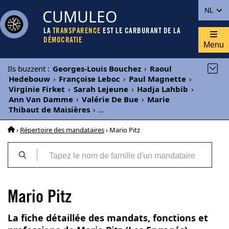
CUMULEO
NL
LA
TRANSPARENCE
EST LE CARBURANT DE LA
DÉMOCRATIE
Menu
Ils buzzent
:
Georges-Louis Bouchez
›
Raoul
Hedebouw
›
Françoise Leboc
›
Paul Magnette
›
Virginie Firket
›
Sarah Lejeune
›
Hadja Lahbib
›
Ann Van Damme
›
Valérie De Bue
›
Marie
Thibaut de Maisières
›
...
›
Répertoire des mandataires
› Mario Pitz
Mario Pitz
La fiche détaillée des mandats, fonctions et