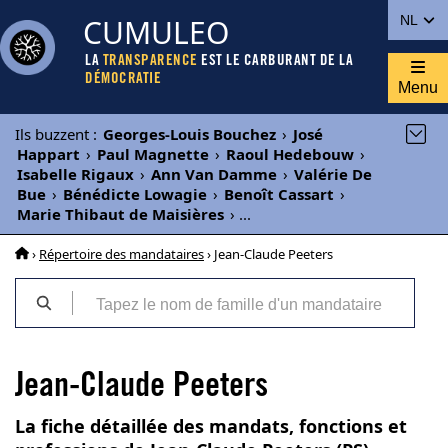
CUMULEO
NL
LA
TRANSPARENCE
EST LE CARBURANT DE LA
DÉMOCRATIE
Menu
Ils buzzent
:
Georges-Louis Bouchez
›
José
Happart
›
Paul Magnette
›
Raoul Hedebouw
›
Isabelle Rigaux
›
Ann Van Damme
›
Valérie De
Bue
›
Bénédicte Lowagie
›
Benoît Cassart
›
Marie Thibaut de Maisières
›
...
›
Répertoire des mandataires
› Jean-Claude Peeters
Jean-Claude Peeters
La fiche détaillée des mandats, fonctions et