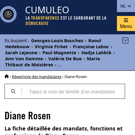
CUMULEO
NL
LA
TRANSPARENCE
EST LE CARBURANT DE LA
DÉMOCRATIE
Menu
Ils buzzent
:
Georges-Louis Bouchez
›
Raoul
Hedebouw
›
Virginie Firket
›
Françoise Leboc
›
Sarah Lejeune
›
Paul Magnette
›
Hadja Lahbib
›
Ann Van Damme
›
Valérie De Bue
›
Marie
Thibaut de Maisières
›
...
›
Répertoire des mandataires
› Diane Rosen
Diane Rosen
La fiche détaillée des mandats, fonctions et