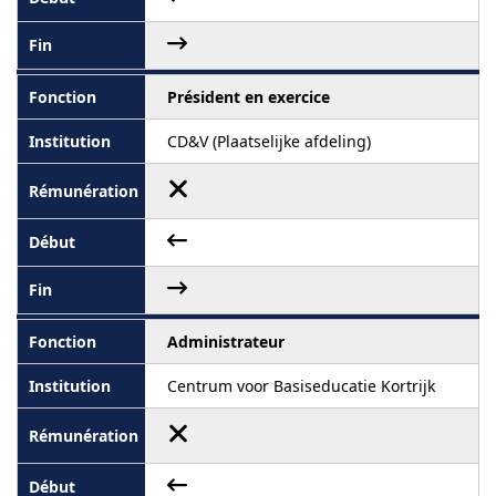
Président en exercice
CD&V (Plaatselijke afdeling)
Administrateur
Centrum voor Basiseducatie Kortrijk