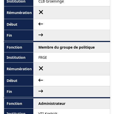
CLB Groeninge
Membre du groupe de politique
FRGE
Administrateur
VTI Kortrijk