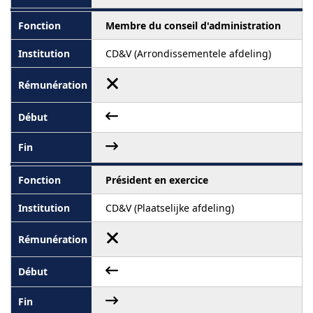
Membre du conseil d'administration
CD&V (Arrondissementele afdeling)
Président en exercice
CD&V (Plaatselijke afdeling)