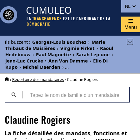
CUMULEO
NL
LA
TRANSPARENCE
EST LE CARBURANT DE LA
DÉMOCRATIE
Menu
Ils buzzent
:
Georges-Louis Bouchez
›
Marie
Thibaut de Maisières
›
Virginie Firket
›
Raoul
Hedebouw
›
Paul Magnette
›
Sarah Lejeune
›
Jean-Luc Crucke
›
Ann Van Damme
›
Elio Di
Rupo
›
Michel Daerden
›
...
›
Répertoire des mandataires
› Claudine Rogiers
Claudine Rogiers
La fiche détaillée des mandats, fonctions et