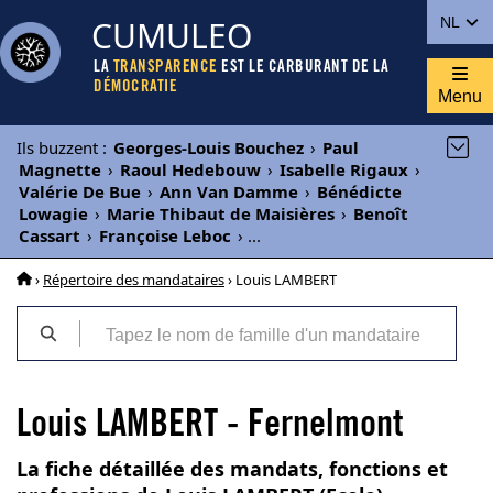
CUMULEO
NL
LA
TRANSPARENCE
EST LE CARBURANT DE LA
DÉMOCRATIE
Menu
Ils buzzent
:
Georges-Louis Bouchez
›
Paul
Magnette
›
Raoul Hedebouw
›
Isabelle Rigaux
›
Valérie De Bue
›
Ann Van Damme
›
Bénédicte
Lowagie
›
Marie Thibaut de Maisières
›
Benoît
Cassart
›
Françoise Leboc
›
...
›
Répertoire des mandataires
› Louis LAMBERT
Louis LAMBERT - Fernelmont
La fiche détaillée des mandats, fonctions et