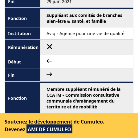
29 juin 2021
Suppléant aux comités de branches
Bien-être & santé, et famille
Aviq - Agence pour une vie de qualité
Membre suppléant rémunéré de la
CCATM - Commission consultative
communale d'aménagement du
territoire et de mobilité
Commune de Fernelmont
Soutenez le développement de Cumuleo.
Devenez
AMI DE CUMULEO
1,00 - 5 271,00