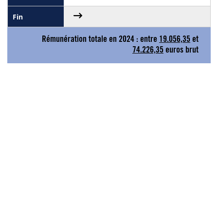
Rémunération totale en 2024 : entre
19.056,35
et
74.226,35
euros brut