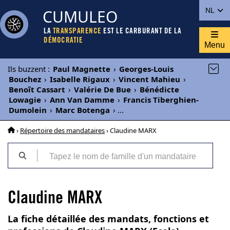
CUMULEO
NL
LA
TRANSPARENCE
EST LE CARBURANT DE LA
DÉMOCRATIE
Menu
Ils buzzent
:
Paul Magnette
›
Georges-Louis
Bouchez
›
Isabelle Rigaux
›
Vincent Mahieu
›
Benoît Cassart
›
Valérie De Bue
›
Bénédicte
Lowagie
›
Ann Van Damme
›
Francis Tiberghien-
Dumolein
›
Marc Botenga
›
...
›
Répertoire des mandataires
› Claudine MARX
Claudine MARX
La fiche détaillée des mandats, fonctions et