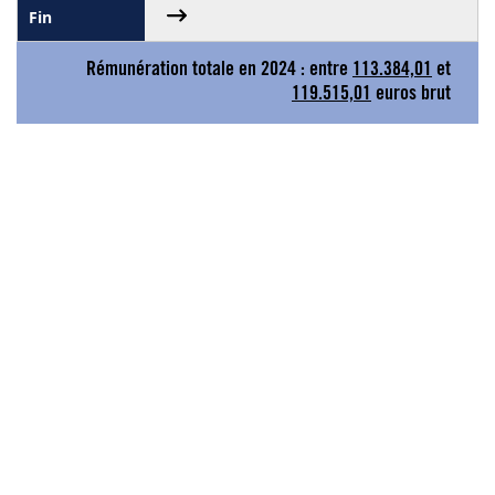
Rémunération totale en 2024 : entre
113.384,01
et
119.515,01
euros brut