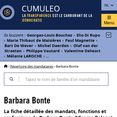
CUMULEO
NL
LA
TRANSPARENCE
EST LE CARBURANT DE LA
DÉMOCRATIE
Menu
Ils buzzent
:
Georges-Louis Bouchez
›
Elio Di Rupo
›
Marie Thibaut de Maisières
›
Paul Magnette
›
Bart De Wever
›
Michel Daerden
›
Olaf van der
Straeten
›
Philippe Vautard
›
Valentine Delwart
›
Mélanie LAROCHE
›
...
›
Répertoire des mandataires
› Barbara Bonte
Barbara Bonte
La fiche détaillée des mandats, fonctions et