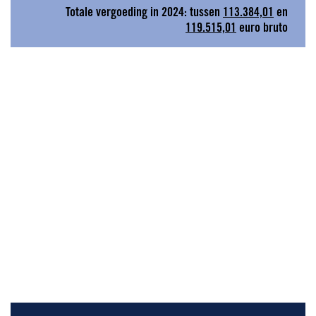
Totale vergoeding in 2024: tussen
113.384,01
en
119.515,01
euro bruto