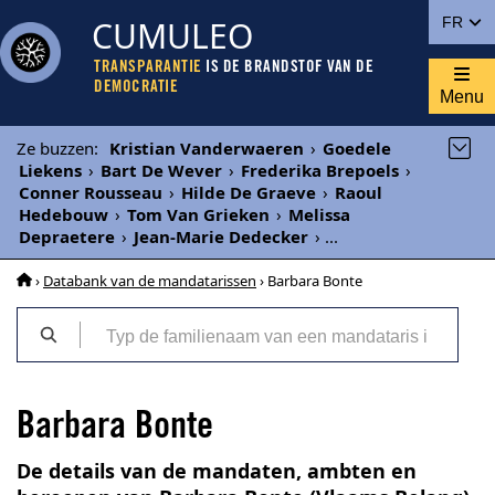
CUMULEO
FR
TRANSPARANTIE
IS DE BRANDSTOF VAN DE
DEMOCRATIE
Menu
Ze buzzen
:
Kristian Vanderwaeren
›
Goedele
Liekens
›
Bart De Wever
›
Frederika Brepoels
›
Conner Rousseau
›
Hilde De Graeve
›
Raoul
Hedebouw
›
Tom Van Grieken
›
Melissa
Depraetere
›
Jean-Marie Dedecker
›
...
›
Databank van de mandatarissen
› Barbara Bonte
Barbara Bonte
De details van de mandaten, ambten en