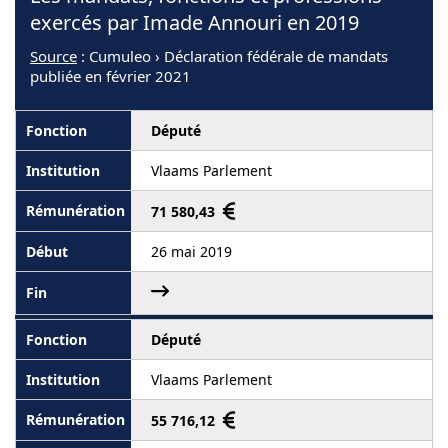
exercés par Imade Annouri en 2019
Source
: Cumuleo › Déclaration fédérale de mandats
publiée en février 2021
Député
Vlaams Parlement
71 580,43
26 mai 2019
Député
Vlaams Parlement
55 716,12