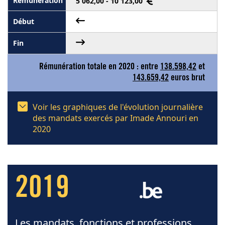
5 062,00 - 10 123,00
Rémunération totale en 2020 : entre
138.598,42
et
143.659,42
euros brut
Voir les graphiques de l'évolution journalière
des mandats exercés par Imade Annouri en
2020
2019
Les mandats, fonctions et professions