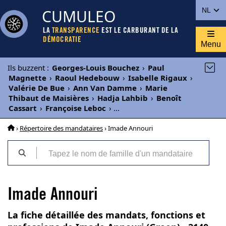
CUMULEO
NL
LA
TRANSPARENCE
EST LE CARBURANT DE LA
DÉMOCRATIE
Menu
Ils buzzent
:
Georges-Louis Bouchez
›
Paul
Magnette
›
Raoul Hedebouw
›
Isabelle Rigaux
›
Valérie De Bue
›
Ann Van Damme
›
Marie
Thibaut de Maisières
›
Hadja Lahbib
›
Benoît
Cassart
›
Françoise Leboc
›
...
›
Répertoire des mandataires
› Imade Annouri
Imade Annouri
La fiche détaillée des mandats, fonctions et