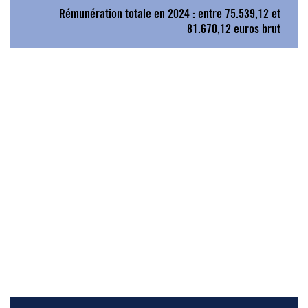
Rémunération totale en 2024 : entre
75.539,12
et
81.670,12
euros brut