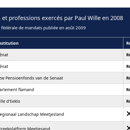
 et professions exercés par Paul Wille en 2008
n fédérale de mandats publiée en août 2009
nstitution
R
énat
R
énat
R
zw Pensioenfonds van de Senaat
R
arlement flamand
R
ille d'Eeklo
R
egionaal Landschap Meetjesland
treekplatform Meetjesand