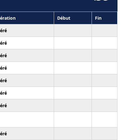
ération
Début
Fin
éré
éré
éré
éré
éré
éré
éré
éré