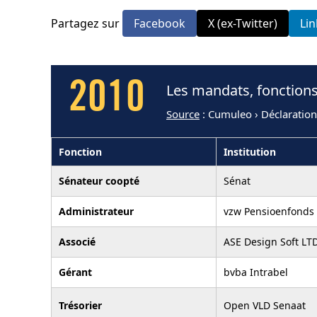
Partagez sur
Facebook
X (ex-Twitter)
Li
2010
Les mandats, fonctions
Source
: Cumuleo › Déclaratio
Fonction
Institution
Sénateur coopté
Sénat
Administrateur
vzw Pensioenfonds 
Associé
ASE Design Soft LT
Gérant
bvba Intrabel
Trésorier
Open VLD Senaat