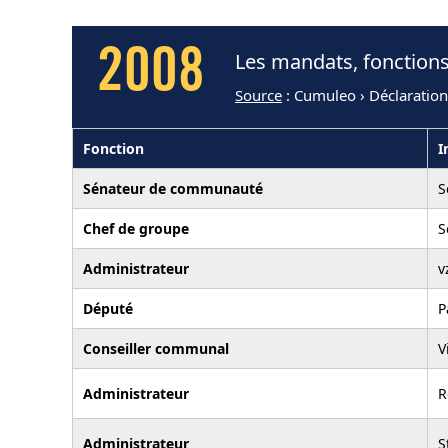
2008
Les mandats, fonctions
Source
: Cumuleo › Déclaratio
Fonction
I
Sénateur de communauté
S
Chef de groupe
S
Administrateur
v
Député
P
Conseiller communal
V
Administrateur
R
Administrateur
S