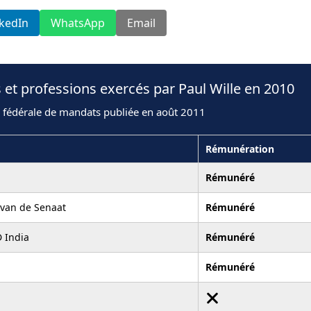
nkedIn
WhatsApp
Email
 et professions exercés par Paul Wille en 2010
n fédérale de mandats publiée en août 2011
Rémunération
Rémunéré
van de Senaat
Rémunéré
D India
Rémunéré
Rémunéré