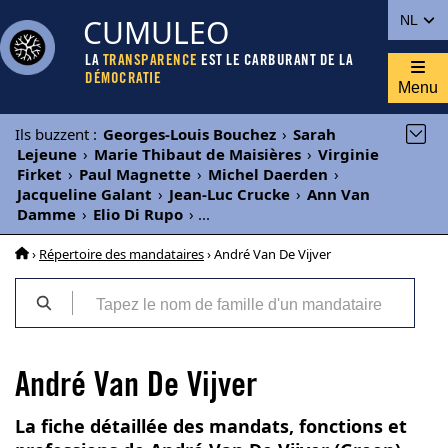
CUMULEO
NL
LA
TRANSPARENCE
EST LE CARBURANT DE LA
DÉMOCRATIE
Menu
Ils buzzent
:
Georges-Louis Bouchez
›
Sarah
Lejeune
›
Marie Thibaut de Maisières
›
Virginie
Firket
›
Paul Magnette
›
Michel Daerden
›
Jacqueline Galant
›
Jean-Luc Crucke
›
Ann Van
Damme
›
Elio Di Rupo
›
...
›
Répertoire des mandataires
› André Van De Vijver
André Van De Vijver
La fiche détaillée des mandats, fonctions et