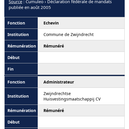
Source
: Cumuleo › Déclaration fédérale de mandats
publiée en août 2005
Echevin
Commune de Zwijndrecht
Rémunéré
Administrateur
Zwijndrechtse
Huisvestingsmaatschappij CV
Rémunéré