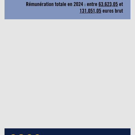
Rémunération totale en 2024 : entre
63.623,05
et
131.051,05
euros brut