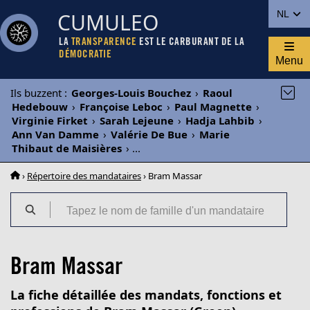
CUMULEO
NL
LA
TRANSPARENCE
EST LE CARBURANT DE LA
DÉMOCRATIE
Menu
Ils buzzent
:
Georges-Louis Bouchez
›
Raoul
Hedebouw
›
Françoise Leboc
›
Paul Magnette
›
Virginie Firket
›
Sarah Lejeune
›
Hadja Lahbib
›
Ann Van Damme
›
Valérie De Bue
›
Marie
Thibaut de Maisières
›
...
›
Répertoire des mandataires
› Bram Massar
Bram Massar
La fiche détaillée des mandats, fonctions et