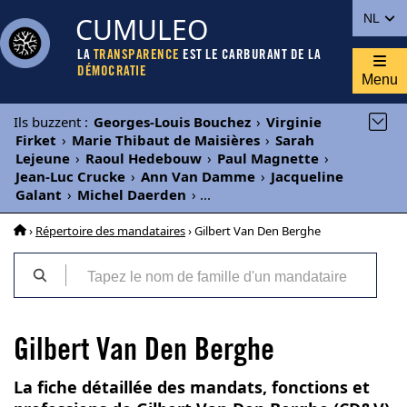
CUMULEO
NL
LA
TRANSPARENCE
EST LE CARBURANT DE LA
DÉMOCRATIE
Menu
Ils buzzent
:
Georges-Louis Bouchez
›
Virginie
Firket
›
Marie Thibaut de Maisières
›
Sarah
Lejeune
›
Raoul Hedebouw
›
Paul Magnette
›
Jean-Luc Crucke
›
Ann Van Damme
›
Jacqueline
Galant
›
Michel Daerden
›
...
›
Répertoire des mandataires
› Gilbert Van Den Berghe
Gilbert Van Den Berghe
La fiche détaillée des mandats, fonctions et