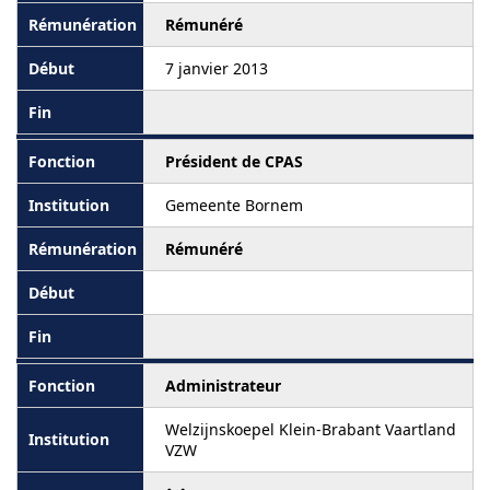
Rémunéré
7 janvier 2013
Président de CPAS
Gemeente Bornem
Rémunéré
Administrateur
Welzijnskoepel Klein-Brabant Vaartland
VZW