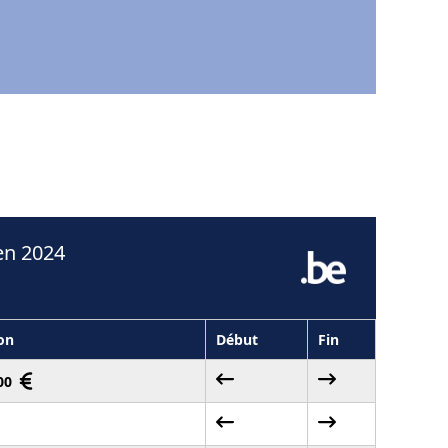
en 2024
on
Début
Fin
,00