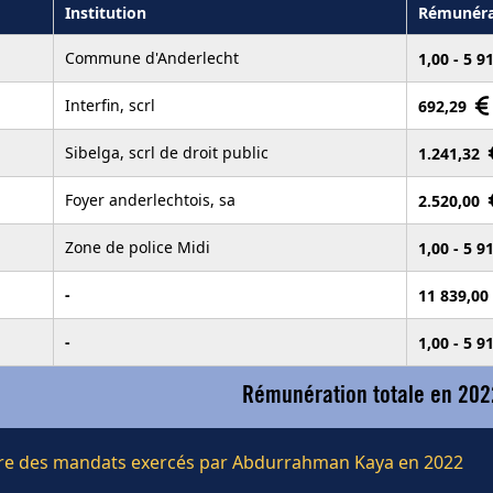
Institution
Rémunéra
Commune d'Anderlecht
1,00 - 5 9
Interfin, scrl
692,29
Sibelga, scrl de droit public
1.241,32
Foyer anderlechtois, sa
2.520,00
Zone de police Midi
1,00 - 5 9
-
11 839,00
-
1,00 - 5 9
Rémunération totale en 202
lière des mandats exercés par Abdurrahman Kaya en 2022