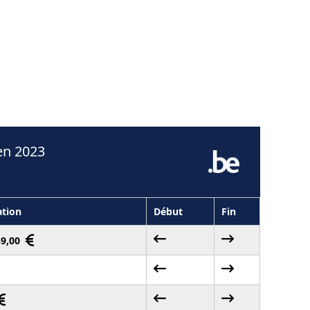
en 2023
tion
Début
Fin
39,00