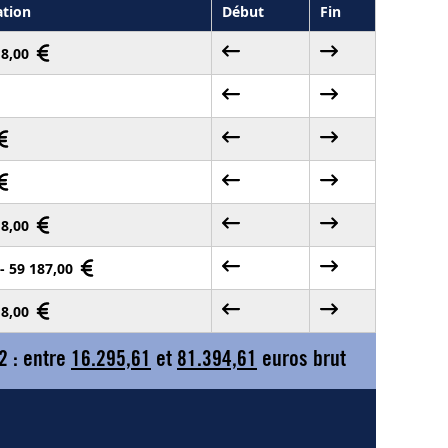
tion
Début
Fin
18,00
18,00
 - 59 187,00
18,00
2 : entre
16.295,61
et
81.394,61
euros brut