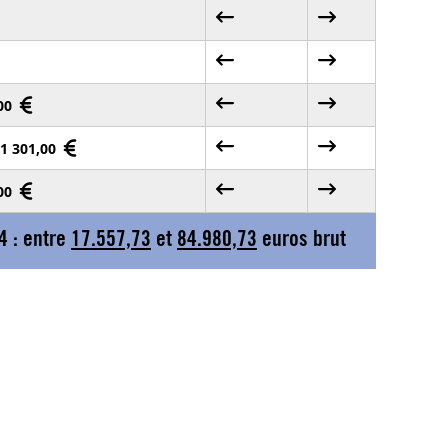
,00
61 301,00
,00
4 : entre
17.557,73
et
84.980,73
euros brut