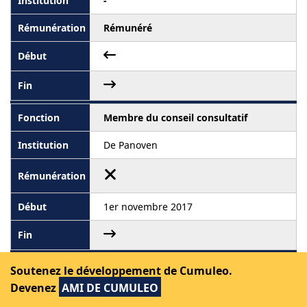
-
Rémunéré
Membre du conseil consultatif
De Panoven
1er novembre 2017
Administrateur
Soutenez le développement de Cumuleo.
Devenez
AMI DE CUMULEO
PWA-Diensten Halen VZW