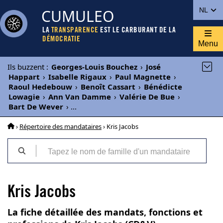
CUMULEO
NL
LA
TRANSPARENCE
EST LE CARBURANT DE LA
DÉMOCRATIE
Menu
Ils buzzent
:
Georges-Louis Bouchez
›
José
Happart
›
Isabelle Rigaux
›
Paul Magnette
›
Raoul Hedebouw
›
Benoît Cassart
›
Bénédicte
Lowagie
›
Ann Van Damme
›
Valérie De Bue
›
Bart De Wever
›
...
›
Répertoire des mandataires
› Kris Jacobs
Kris Jacobs
La fiche détaillée des mandats, fonctions et